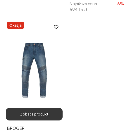
Najniższa cena:
-6%
594,15 zł
Okazja
Zobacz produkt
Producent
BROGER