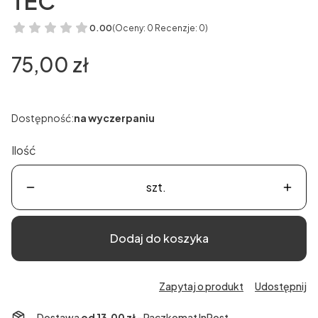
TEC
0.00
(Oceny: 0 Recenzje: 0)
Cena
75,00 zł
Dostępność:
na wyczerpaniu
Ilość
szt.
Dodaj do koszyka
Zapytaj o produkt
Udostępnij
Dostawa
od 13,00 zł
- Paczkomat InPost