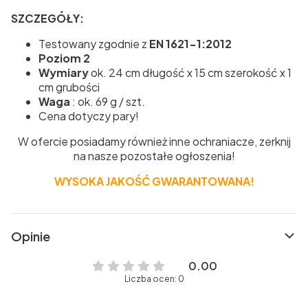
SZCZEGÓŁY:
Testowany zgodnie z
EN 1621-1:2012
Poziom 2
Wymiary
ok. 24 cm długość x 15 cm szerokość x 1
cm grubości
Waga
: ok. 69 g / szt.
Cena dotyczy pary!
W ofercie posiadamy również inne ochraniacze, zerknij
na nasze pozostałe ogłoszenia!
WYSOKA JAKOŚĆ GWARANTOWANA!
Opinie
0.00
Liczba ocen: 0