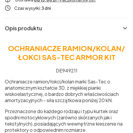
Czas wysyłki:
3 dni
Opis produktu
OCHRANIACZE RAMION/KOLAN/
ŁOKCI SAS-TEC ARMOR KIT
DE949211
Ochraniacze ramion/łokci/kolan marki Sas-Tec o
anatomicznym kształcie 3D, z miękkiej pianki
wiskoelastycznej, o bardzo dobrych właściwościach
amortyzacyjnych - siła szczątkowa poniżej 20 kN.
Przeznaczone do każdego rodzaju i typu kurtek oraz
spodni motocyklowych (zarówno skórzanych jak i
tekstylnych), posiadających wewnętrzne kieszenie na
protektory o odpowiednim rozmiarze.