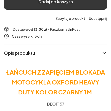
Dodaj do koszyka
Zapytaj o produkt
Udostępnij
Dostawa
od 13,00 zł
- Paczkomat InPost
Czas wysyłki:
3 dni
Opis produktu
ŁAŃCUCH Z ZAPIĘCIEM BLOKADA
MOTOCYKLA OXFORD HEAVY
DUTY KOLOR CZARNY 1M
DEOF157