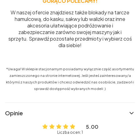
GORĄCO POLECAMY!
W naszej ofercie znajdziesz także blokady na tarcze
hamulcową, do kasku, sakwy lub walizki oraz inne
akcesoria ułatwiające podróżowanie i
zabezpieczanie zarówno swojej maszyny jak i
sprzętu. Sprawdź pozostałe przedmioty i wybierz coś
dla siebie!
*Uwaga! W sklepie stacjonarnym posiadamy wyłącznie część asortymentu
zamieszczonego na stronie internetowej. Jeśli jesteś zainteresowany/a
którymś z naszych produktów i chcesz odwiedzić nas osobiście, zadzwoń i
sprawdź dostępność wybranych modeli ;)
Opinie
5.00
Liczba ocen: 1