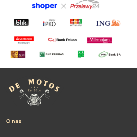
Linki w stopce
O nas