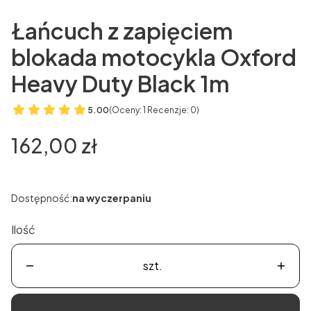
Łańcuch z zapięciem
blokada motocykla Oxford
Heavy Duty Black 1m
5.00
(Oceny: 1 Recenzje: 0)
Cena
162,00 zł
Dostępność:
na wyczerpaniu
Ilość
szt.