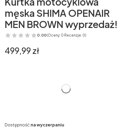
Kurtka motocyklowa
męska SHIMA OPENAIR
MEN BROWN wyprzedaż!
0.00
(Oceny: 0 Recenzje: 0)
Cena
499,99 zł
Wybierz wariant produktu:
Poszczególne warianty mogą różnić się ceną
*
Rozmiar
Wybierz
Dostępność:
na wyczerpaniu