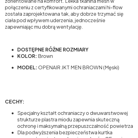
zorientowane na komfort. Lekka tkanina mesh w
połączeniu z certyfikowanymi ochraniaczami hi-flow
została zaprojektowana tak, aby dobrze trzymać się
ciała pod wpływem uderzenia, jednocześnie
zapewniając mu dobrą wentylację.
DOSTĘPNE RÓŻNE ROZMIARY
KOLOR:
Brown
MODEL:
OPENAIR JKT MEN BROWN (Męski)
CECHY:
Specjalny kształt ochraniaczy o dwuwarstwowej
strukturze plastra miodu zapewnia skuteczną
ochronę i maksymalną przepuszczalność powietrza
Dla podwyższenia bezpieczeństwa kurtka