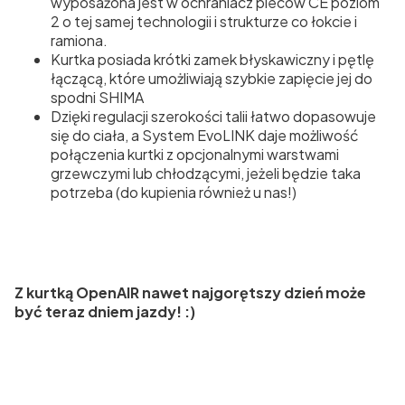
wyposażona jest w ochraniacz pleców CE poziom
2 o tej samej technologii i strukturze co łokcie i
ramiona.
Kurtka posiada krótki zamek błyskawiczny i pętlę
łączącą, które umożliwiają szybkie zapięcie jej do
spodni SHIMA
Dzięki regulacji szerokości talii łatwo dopasowuje
się do ciała, a System EvoLINK daje możliwość
połączenia kurtki z opcjonalnymi warstwami
grzewczymi lub chłodzącymi, jeżeli będzie taka
potrzeba (do kupienia również u nas!)
Z kurtką OpenAIR nawet najgorętszy dzień może
być teraz dniem jazdy! :)