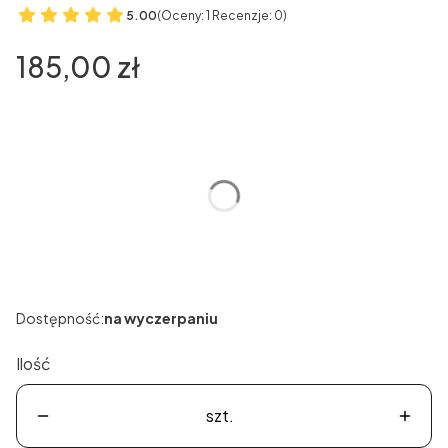
5.00
(Oceny: 1 Recenzje: 0)
Cena
185,00 zł
Wybierz wariant produktu:
Poszczególne warianty mogą różnić się ceną
*
Rozmiar
Wybierz
Dostępność:
na wyczerpaniu
Ilość
szt.