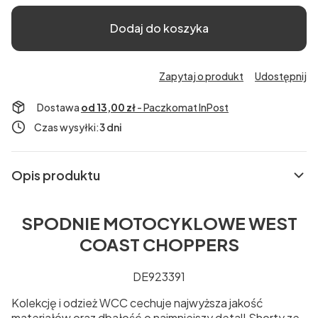
Dodaj do koszyka
Zapytaj o produkt
Udostępnij
Dostawa
od 13,00 zł
- Paczkomat InPost
Czas wysyłki:
3 dni
Opis produktu
SPODNIE MOTOCYKLOWE WEST
COAST CHOPPERS
DE923391
Kolekcję i odzież WCC cechuje najwyższa jakość
materiałów oraz dbałość o najmniejszy detal! Shorty ze