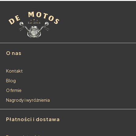
Linki w stopce
O nas
Kontakt
Blog
O firmie
Nagrody i wyróżnienia
Płatności i dostawa