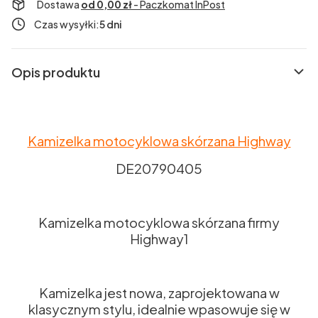
Dostawa
od 0,00 zł
- Paczkomat InPost
Czas wysyłki:
5 dni
Opis produktu
Kamizelka motocyklowa skórzana Highway
DE20790405
Kamizelka motocyklowa skórzana firmy
Highway1
Kamizelka jest nowa, zaprojektowana w
klasycznym stylu, idealnie wpasowuje się w