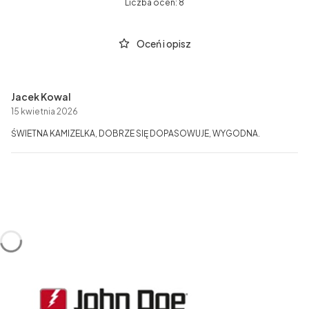
Liczba ocen: 8
Oceń i opisz
Jacek Kowal
15 kwietnia 2026
ŚWIETNA KAMIZELKA, DOBRZE SIĘ DOPASOWUJE, WYGODNA.