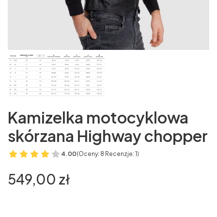
Kamizelka motocyklowa
skórzana Highway chopper
4.00
(Oceny: 8 Recenzje: 1)
Cena
549,00 zł
Wybierz wariant produktu: