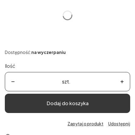
Poszczególne warianty mogą różnić się ceną
*
Rozmiar
Wybierz
Dostępność:
na wyczerpaniu
Ilość
szt.
Dodaj do koszyka
Zapytaj o produkt
Udostępnij