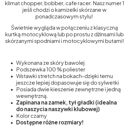
klimat chopper, bobber, cafe racer. Nasz numer 1
jeśli chodzi o kamizelki skórzane w
ponadczasowym stylu!
Świetnie wygląda w połączeniu z klasyczną
kurtką motocyklową lub po prostu z dżinsami lub
skórzanymi spodniami i motocyklowymi butami!
Wykonana ze skóry bawolej
Podszewka 100 % poliester
Wstawki stretch na bokach-dzięki temu
jeszcze lepiej dopasowuje się do sylwetki
Posiada dwie kieszenie zewnętrzne i jedną
wewnętrzną.
Zapinana na zamek, tył gładki (idealna
do naszycia naszywki klubowej)
Kolor czarny
Dostępne różne rozmiary!