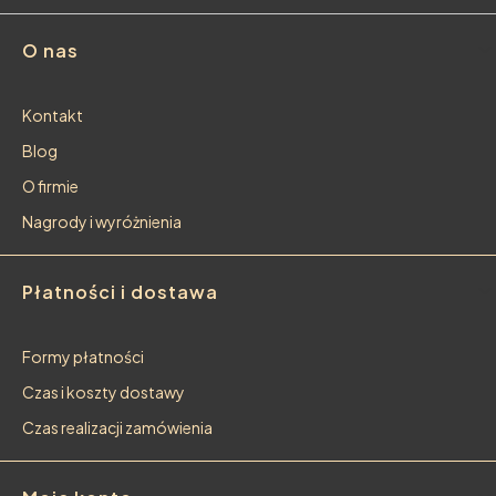
Linki w stopce
O nas
Kontakt
Blog
O firmie
Nagrody i wyróżnienia
Płatności i dostawa
Formy płatności
Czas i koszty dostawy
Czas realizacji zamówienia