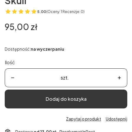
Skull
5.00
(Oceny: 1 Recenzje: 0)
Cena
95,00 zł
Dostępność:
na wyczerpaniu
Ilość
szt.
Dodaj do koszyka
Zapytaj o produkt
Udostępnij
Dostawa
od 13,00 zł
- Paczkomat InPost