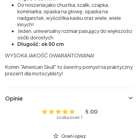
Do noszenia jako chustka, szalik, czapka,
kominiarka, opaska na głowę, opaska na
nadgarstek, wyściółka kasku oraz wiele, wiele
innych!
Jeden, uniwersalny rozmiar pasujący do większości
osób dorosłych
Długość: ok 50 cm
WYSOKA JAKOŚĆ GWARANTOWANA!
Komin "American Skull" to świetny pomysł na praktyczny
prezent dla motocyklisty!
Opinie
5.00
Liczba ocen: 1
Oceń i opisz