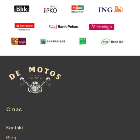
Linki w stopce
O nas
Kontakt
Blog