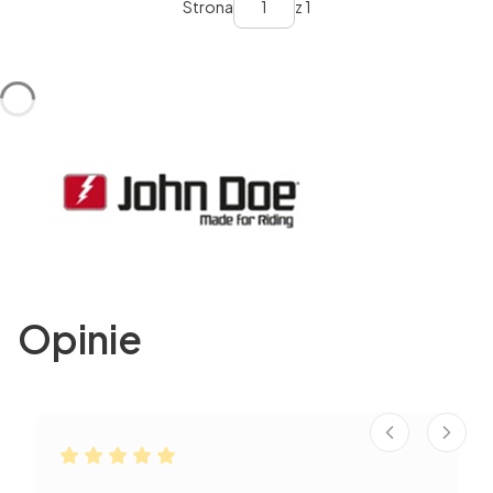
Strona
z 1
Opinie
Robert dał ocenę: 5