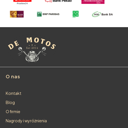
Linki w stopce
O nas
Kontakt
Blog
O firmie
Nagrody i wyróżnienia