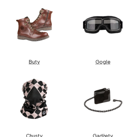
Buty
Gogle
Chusty
Gadżety