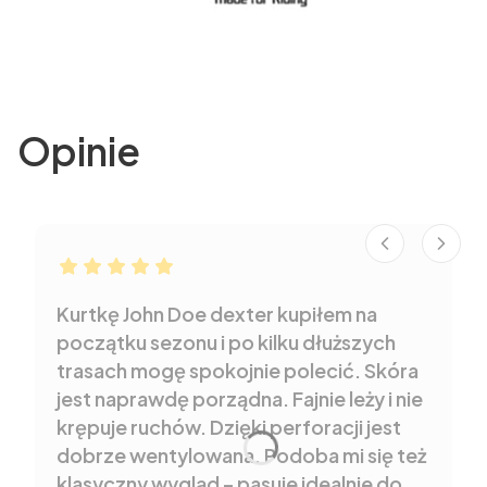
Opinie
Robert dał ocenę: 5
Kurtkę John Doe dexter kupiłem na
początku sezonu i po kilku dłuższych
trasach mogę spokojnie polecić. Skóra
jest naprawdę porządna. Fajnie leży i nie
krępuje ruchów. Dzięki perforacji jest
dobrze wentylowana. Podoba mi się też
klasyczny wygląd – pasuje idealnie do