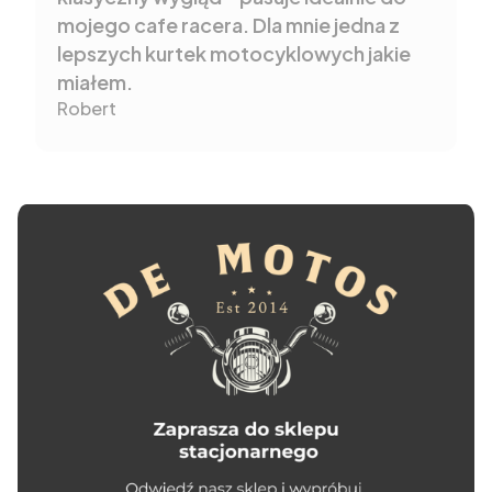
mojego cafe racera. Dla mnie jedna z
lepszych kurtek motocyklowych jakie
miałem.
Robert