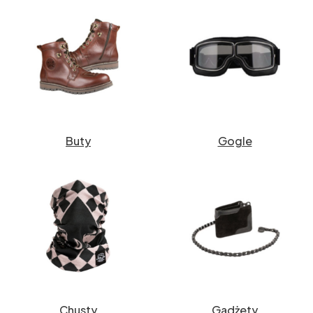
Buty
Gogle
Chusty
Gadżety