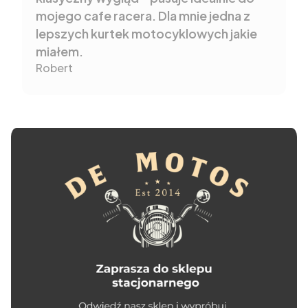
mojego cafe racera. Dla mnie jedna z
lepszych kurtek motocyklowych jakie
miałem.
Robert