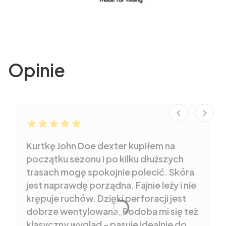
Opinie
Robert dał ocenę: 5
Kurtkę John Doe dexter kupiłem na
początku sezonu i po kilku dłuższych
trasach mogę spokojnie polecić. Skóra
jest naprawdę porządna. Fajnie leży i nie
krępuje ruchów. Dzięki perforacji jest
dobrze wentylowana. Podoba mi się też
klasyczny wygląd – pasuje idealnie do